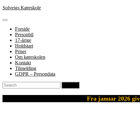
Skip
Solveigs Køreskole
to
content
Open
Button
Forside
Personbil
17-årige
Holdstart
Priser
Om køreskolen
Kontakt
Tilmelding
GDPR – Persondata
Close
Search
Button
for:
Fra januar 2026 giv