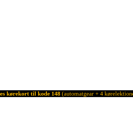
es kørekort til kode 148
(automatgear + 4 kørelektion