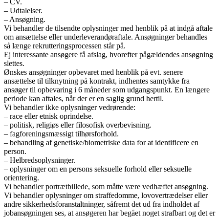
– CV.
– Udtalelser.
– Ansøgning.
Vi behandler de tilsendte oplysninger med henblik på at indgå aftale
om ansættelse eller underleverandøraftale. Ansøgninger behandles
så længe rekrutteringsprocessen står på.
Ej interessante ansøgere få afslag, hvorefter pågældendes ansøgning
slettes.
Ønskes ansøgninger opbevaret med henblik på evt. senere
ansættelse til tilknytning på kontrakt, indhentes samtykke fra
ansøger til opbevaring i 6 måneder som udgangspunkt. En længere
periode kan aftales, når der er en saglig grund hertil.
Vi behandler ikke oplysninger vedrørende:
– race eller etnisk oprindelse.
– politisk, religiøs eller filosofisk overbevisning.
– fagforeningsmæssigt tilhørsforhold.
– behandling af genetiske/biometriske data for at identificere en
person.
– Helbredsoplysninger.
– oplysninger om en persons seksuelle forhold eller seksuelle
orientering.
Vi behandler portrætbillede, som måtte være vedhæftet ansøgning.
Vi behandler oplysninger om straffedomme, lovovertrædelser eller
andre sikkerhedsforanstaltninger, såfremt det ud fra indholdet af
jobansøgningen ses, at ansøgeren har begået noget strafbart og det er