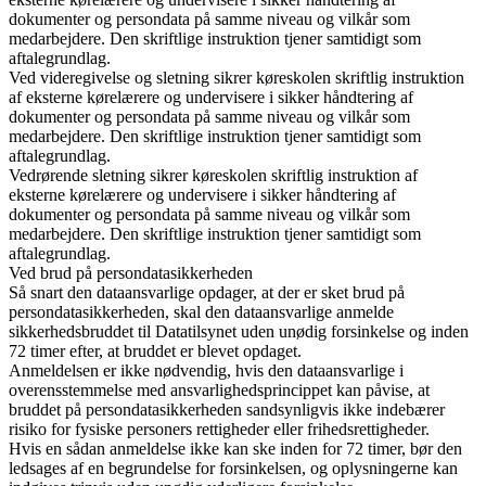
dokumenter og persondata på samme niveau og vilkår som
medarbejdere. Den skriftlige instruktion tjener samtidigt som
aftalegrundlag.
Ved videregivelse og sletning sikrer køreskolen skriftlig instruktion
af eksterne kørelærere og undervisere i sikker håndtering af
dokumenter og persondata på samme niveau og vilkår som
medarbejdere. Den skriftlige instruktion tjener samtidigt som
aftalegrundlag.
Vedrørende sletning sikrer køreskolen skriftlig instruktion af
eksterne kørelærere og undervisere i sikker håndtering af
dokumenter og persondata på samme niveau og vilkår som
medarbejdere. Den skriftlige instruktion tjener samtidigt som
aftalegrundlag.
Ved brud på persondatasikkerheden
Så snart den dataansvarlige opdager, at der er sket brud på
persondatasikkerheden, skal den dataansvarlige anmelde
sikkerhedsbruddet til Datatilsynet uden unødig forsinkelse og inden
72 timer efter, at bruddet er blevet opdaget.
Anmeldelsen er ikke nødvendig, hvis den dataansvarlige i
overensstemmelse med ansvarlighedsprincippet kan påvise, at
bruddet på persondatasikkerheden sandsynligvis ikke indebærer
risiko for fysiske personers rettigheder eller frihedsrettigheder.
Hvis en sådan anmeldelse ikke kan ske inden for 72 timer, bør den
ledsages af en begrundelse for forsinkelsen, og oplysningerne kan