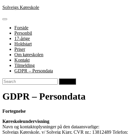
Skip
Solveigs Køreskole
to
content
Open
Button
Forside
Personbil
17-årige
Holdstart
Priser
Om køreskolen
Kontakt
Tilmelding
GDPR – Persondata
Close
Search
Button
for:
GDPR – Persondata
Fortegnelse
Køreskoleundervisning
Navn og kontaktoplysninger på den dataansvarlige:
Solveigs Køreskole, v/ Solveig Kjær, CVR nr.: 13812489 Telefon: