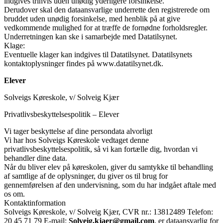
indgives trinvis uden unødig yderligere forsinkelse.
Derudover skal den dataansvarlige underrette den registrerede om
bruddet uden unødig forsinkelse, med henblik på at give
vedkommende mulighed for at træffe de fornødne forholdsregler.
Underretningen kan ske i samarbejde med Datatilsynet.
Klage:
Eventuelle klager kan indgives til Datatilsynet. Datatilsynets
kontaktoplysninger findes på www.datatilsynet.dk.
Elever
Solveigs Køreskole, v/ Solveig Kjær
Privatlivsbeskyttelsespolitik – Elever
Vi tager beskyttelse af dine persondata alvorligt
Vi har hos Solveigs Køreskole vedtaget denne
privatlivsbeskyttelsespolitik, så vi kan fortælle dig, hvordan vi
behandler dine data.
Når du bliver elev på køreskolen, giver du samtykke til behandling
af samtlige af de oplysninger, du giver os til brug for
gennemførelsen af den undervisning, som du har indgået aftale med
os om.
Kontaktinformation
Solveigs Køreskole, v/ Solveig Kjær, CVR nr.: 13812489 Telefon:
20 45 71 79 E-mail:
Solveig.kjaer@gmail.com
, er dataansvarlig for