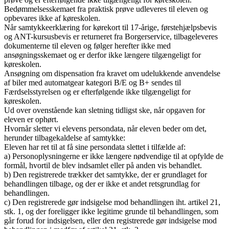
Bedømmelsesskemaet fra praktisk prøve udleveres til eleven og
opbevares ikke af køreskolen.
Når samtykkeerklæring for kørekort til 17-årige, førstehjælpsbevis
og ANT-kursusbevis er returneret fra Borgerservice, tilbageleveres
dokumenterne til eleven og følger herefter ikke med
ansøgningsskemaet og er derfor ikke længere tilgængeligt for
køreskolen.
Ansøgning om dispensation fra kravet om udelukkende anvendelse
af biler med automatgear kategori B/E og B+ sendes til
Færdselsstyrelsen og er efterfølgende ikke tilgængeligt for
køreskolen.
Ud over ovenstående kan sletning tidligst ske, når opgaven for
eleven er ophørt.
Hvornår sletter vi elevens persondata, når eleven beder om det,
herunder tilbagekaldelse af samtykke:
Eleven har ret til at få sine persondata slettet i tilfælde af:
a) Personoplysningerne er ikke længere nødvendige til at opfylde de
formål, hvortil de blev indsamlet eller på anden vis behandlet.
b) Den registrerede trækker det samtykke, der er grundlaget for
behandlingen tilbage, og der er ikke et andet retsgrundlag for
behandlingen.
c) Den registrerede gør indsigelse mod behandlingen iht. artikel 21,
stk. 1, og der foreligger ikke legitime grunde til behandlingen, som
går forud for indsigelsen, eller den registrerede gør indsigelse mod