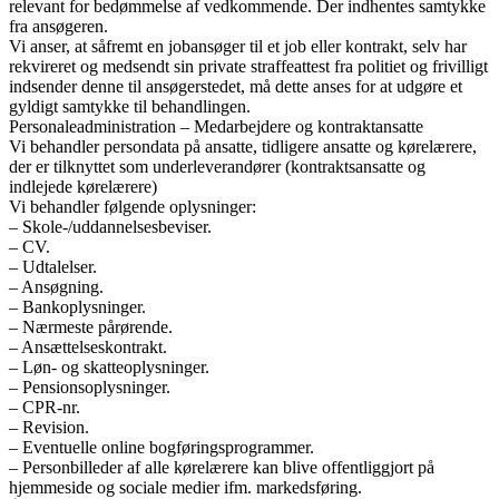
relevant for bedømmelse af vedkommende. Der indhentes samtykke
fra ansøgeren.
Vi anser, at såfremt en jobansøger til et job eller kontrakt, selv har
rekvireret og medsendt sin private straffeattest fra politiet og frivilligt
indsender denne til ansøgerstedet, må dette anses for at udgøre et
gyldigt samtykke til behandlingen.
Personaleadministration – Medarbejdere og kontraktansatte
Vi behandler persondata på ansatte, tidligere ansatte og kørelærere,
der er tilknyttet som underleverandører (kontraktsansatte og
indlejede kørelærere)
Vi behandler følgende oplysninger:
– Skole-/uddannelsesbeviser.
– CV.
– Udtalelser.
– Ansøgning.
– Bankoplysninger.
– Nærmeste pårørende.
– Ansættelseskontrakt.
– Løn- og skatteoplysninger.
– Pensionsoplysninger.
– CPR-nr.
– Revision.
– Eventuelle online bogføringsprogrammer.
– Personbilleder af alle kørelærere kan blive offentliggjort på
hjemmeside og sociale medier ifm. markedsføring.