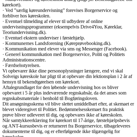
kørekort).
· Ved ”særlig køreundervisning” forevises Borgerservice og
forbliver hos køreskolen.
· Eventuel tilmelding af elever til udbydere af online
undervisningsprogrammer (eksempelvis Drive4You, Køreklar,
Teoriundervisning.dk).
· Eventuel ekstern underviser i førstehjælp.
· Kommunernes Landsforening (Køreprøvebooking.dk).
· Kommunikation med elever via sms og Messenger (Facebook).
· Generel kommunikation med Borgerservice, Politi og Politiets
Administrationscentre.
· Færdselsstyrelsen.
Vi opbevarer ikke dine personoplysninger længere, end vi skal
Solveigs køreskole har pligt til at opbevare din lektionsplan i 2 år af
hensyn til bekendtgørelsen om kørekort.
Aftalegrundlaget for den løbende undervisning hos os bliver
opbevaret i 5 år plus indeværende regnskabsår, da det anses som
regnskabsmateriale i henhold til Bogføringsloven.
Dit ansøgningsskema vil blive slettet umiddelbart efter, at skemaet er
blevet videregivet til Politiet. Bedømmelsesskemaet fra praktisk
prøve bliver udleveret til dig, og opbevares ikke af køreskolen.
Når samtykkeerklæring for kørekort til 17-årige, førstehjælpsbevis
og ANT-kursusbevis er returneret fra Borgerservice, tilbageleveres
dokumenterne til dig, og er efterfølgende ikke tilgængelig for
køreskolen.