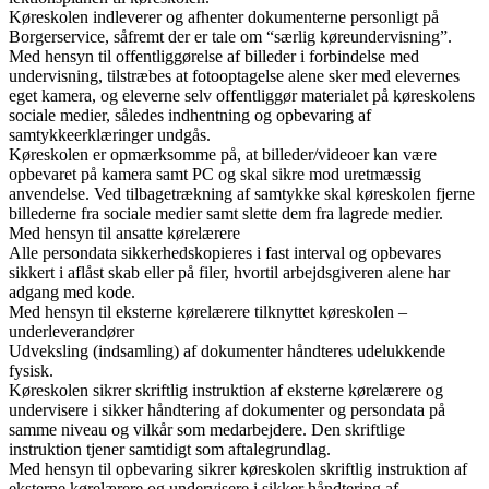
Køreskolen indleverer og afhenter dokumenterne personligt på
Borgerservice, såfremt der er tale om “særlig køreundervisning”.
Med hensyn til offentliggørelse af billeder i forbindelse med
undervisning, tilstræbes at fotooptagelse alene sker med elevernes
eget kamera, og eleverne selv offentliggør materialet på køreskolens
sociale medier, således indhentning og opbevaring af
samtykkeerklæringer undgås.
Køreskolen er opmærksomme på, at billeder/videoer kan være
opbevaret på kamera samt PC og skal sikre mod uretmæssig
anvendelse. Ved tilbagetrækning af samtykke skal køreskolen fjerne
billederne fra sociale medier samt slette dem fra lagrede medier.
Med hensyn til ansatte kørelærere
Alle persondata sikkerhedskopieres i fast interval og opbevares
sikkert i aflåst skab eller på filer, hvortil arbejdsgiveren alene har
adgang med kode.
Med hensyn til eksterne kørelærere tilknyttet køreskolen –
underleverandører
Udveksling (indsamling) af dokumenter håndteres udelukkende
fysisk.
Køreskolen sikrer skriftlig instruktion af eksterne kørelærere og
undervisere i sikker håndtering af dokumenter og persondata på
samme niveau og vilkår som medarbejdere. Den skriftlige
instruktion tjener samtidigt som aftalegrundlag.
Med hensyn til opbevaring sikrer køreskolen skriftlig instruktion af
eksterne kørelærere og undervisere i sikker håndtering af