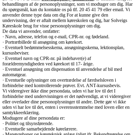
behandlingen af de personoplysninger, som vi modtager om dig. Har
du spørgsmål, kan du kontakte os på tlf. 20 45 41 79 eller email. Vi
anvender denne type data om dig For at kunne give den
undervisning, der er aftalt mellem køreskolen og dig, har Solveigs
Køreskole brug for visse personoplysninger om dig.
De data vi anvender, omfatter:
· Navn, adresse, telefon og e-mail, CPR-nr. og fødeland.
· Portrætbillede til ansøgning om kørekort.
· Eventuelt bedømmelsesskema, ansøgningsskema, lektionsplan,
kursusbeviser.
· Eventuel navn og CPR-nr. på indehaver(e) af
forældremyndigheden ved kørekort til 17- årige.
· Eventuel ansøgning om dispensation til anvendelse af bil med
automatgear.
· Eventuelle oplysninger om overtrædelse af færdselsloven i
forbindelse med kontrollerende prøver. Evt. ANT-kursusbevis.
Vi videregiver ikke dine persondata, uden vi har lov til det I
forbindelse med undervisningen er det nødvendigt, at vi videregiver
eller overlader dine personoplysninger til andre. Dette gør vi ikke
uden vi har lov til det, enten i overensstemmelse med loven eller en
samtykkeerklæring.
Modtagere af dine persondata er:
· Politiet og tilsynsførende.
· Eventuelle samarbejdende kørelærere.
· Manøvrebaner og køreteknisk anlæg (pligt jfr. Bekendtgørelse om