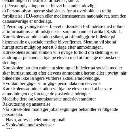
behandlingen i medfør af artikel 21, stk. 2.
d) Personoplysningerne er blevet behandlet ulovligt.
e) Personoplysningerne skal slettes for at overholde en retlig
forpligtelse i EU-retten eller medlemsstaternes nationale ret, som den
dataansvarlige er underlagt.
f) Personoplysningerne er blevet indsamlet i forbindelse med udbud
af informationssamfundstjenester som omhandlet i artikel 8, stk. 1.
Køreskolens administration sikrer, at offentliggjorte billeder på
hjemmeside og sociale medier bliver fjernet. Sletning vil ske så
hurtigt som muligt og senest 8 dage efter anmodningen.
Køreskolens administration vil i øvrige forhold om sletning eller
ændring af persondata hjælpe eleven med at foretage de ønskede
sletninger.
Køreskolen har den rutine, at sletning af billeder på sociale medier
sker hurtigst muligt efter elevens anmodning herom eller i øvrigt, når
billederne ikke længere vurderes aktuelle/nødvendige.
Hvordan berigtiger vi urigtige persondata om eleverne.
Køreskolens administration vil hjælpe eleven med at besvare
anmodningen og foretage de ønskede ændringer.
Medarbejdere og kontraktansatte underleverandører
Rekruttering og ansættelse
Når køreskolen modtager jobansøgninger behandler vi følgende
persondata:
– Navn, adresse, telefonnr. og mail.
– Skole-/uddannelsesbeviser.