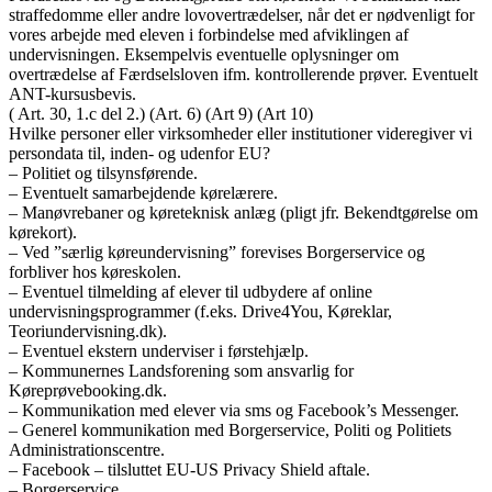
straffedomme eller andre lovovertrædelser, når det er nødvenligt for
vores arbejde med eleven i forbindelse med afviklingen af
undervisningen. Eksempelvis eventuelle oplysninger om
overtrædelse af Færdselsloven ifm. kontrollerende prøver. Eventuelt
ANT-kursusbevis.
( Art. 30, 1.c del 2.) (Art. 6) (Art 9) (Art 10)
Hvilke personer eller virksomheder eller institutioner videregiver vi
persondata til, inden- og udenfor EU?
– Politiet og tilsynsførende.
– Eventuelt samarbejdende kørelærere.
– Manøvrebaner og køreteknisk anlæg (pligt jfr. Bekendtgørelse om
kørekort).
– Ved ”særlig køreundervisning” forevises Borgerservice og
forbliver hos køreskolen.
– Eventuel tilmelding af elever til udbydere af online
undervisningsprogrammer (f.eks. Drive4You, Køreklar,
Teoriundervisning.dk).
– Eventuel ekstern underviser i førstehjælp.
– Kommunernes Landsforening som ansvarlig for
Køreprøvebooking.dk.
– Kommunikation med elever via sms og Facebook’s Messenger.
– Generel kommunikation med Borgerservice, Politi og Politiets
Administrationscentre.
– Facebook – tilsluttet EU-US Privacy Shield aftale.
– Borgerservice.