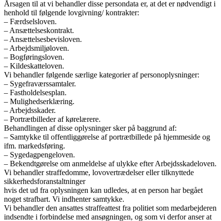
Årsagen til at vi behandler disse persondata er, at det er nødvendigt i
henhold til følgende lovgivning/ kontrakter:
– Færdselsloven.
– Ansættelseskontrakt.
– Ansættelsesbevisloven.
– Arbejdsmiljøloven.
– Bogføringsloven.
– Kildeskatteloven.
Vi behandler følgende særlige kategorier af personoplysninger:
– Sygefraværssamtaler.
– Fastholdelsesplan.
– Mulighedserklæring.
– Arbejdsskader.
– Portrætbilleder af kørelærere.
Behandlingen af disse oplysninger sker på baggrund af:
– Samtykke til offentliggørelse af portrætbillede på hjemmeside og
ifm. markedsføring.
– Sygedagpengeloven.
– Bekendtgørelse om anmeldelse af ulykke efter Arbejdsskadeloven.
Vi behandler straffedomme, lovovertrædelser eller tilknyttede
sikkerhedsforanstaltninger
hvis det ud fra oplysningen kan udledes, at en person har begået
noget strafbart. Vi indhenter samtykke.
Vi behandler den ansattes straffeattest fra politiet som medarbejderen
indsendte i forbindelse med ansøgningen, og som vi derfor anser at