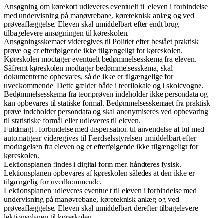
Ansøgning om kørekort udleveres eventuelt til eleven i forbindelse
med undervisning på manøvrebane, køreteknisk anlæg og ved
prøveaflæggelse. Eleven skal umiddelbart efter endt brug
tilbagelevere ansøgningen til køreskolen.
Ansøgningsskemaet videregives til Politiet efter bestået praktisk
prøve og er efterfølgende ikke tilgængeligt for køreskolen.
Køreskolen modtager eventuelt bedømmelsesskema fra eleven.
Såfremt køreskolen modtager bedømmelsesskema, skal
dokumenterne opbevares, så de ikke er tilgængelige for
uvedkommende. Dette gælder både i teorilokale og i skolevogne.
Bedømmelsesskema fra teoriprøven indeholder ikke persondata og
kan opbevares til statiske formål. Bedømmelsesskemaet fra praktisk
prøve indeholder persondata og skal anonymiseres ved opbevaring
til statistiske formål eller udleveres til eleven.
Fuldmagt i forbindelse med dispensation til anvendelse af bil med
automatgear videregives til Færdselsstyrelsen umiddelbart efter
modtagelsen fra eleven og er efterfølgende ikke tilgængeligt for
køreskolen.
Lektionsplanen findes i digital form men håndteres fysisk.
Lektionsplanen opbevares af køreskolen således at den ikke er
tilgængelig for uvedkommende.
Lektionsplanen udleveres eventuelt til eleven i forbindelse med
undervisning på manøvrebane, køreteknisk anlæg og ved
prøveaflæggelse. Eleven skal umiddelbart derefter tilbagelevere
lektionsplanen til køreskolen.