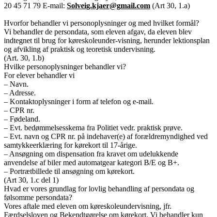
20 45 71 79 E-mail:
Solveig.kjaer@gmail.com
(Art 30, 1.a)
Hvorfor behandler vi personoplysninger og med hvilket formål?
Vi behandler de persondata, som eleven afgav, da eleven blev
indtegnet til brug for køreskoleunder-visning, herunder lektionsplan
og afvikling af praktisk og teoretisk undervisning.
(Art. 30, 1.b)
Hvilke personoplysninger behandler vi?
For elever behandler vi
– Navn.
– Adresse.
– Kontaktoplysninger i form af telefon og e-mail.
– CPR nr.
– Fødeland.
– Evt. bedømmelsesskema fra Politiet vedr. praktisk prøve.
– Evt. navn og CPR nr. på indehaver(e) af forældremyndighed ved
samtykkeerklæring for kørekort til 17-årige.
– Ansøgning om dispensation fra kravet om udelukkende
anvendelse af biler med automatgear kategori B/E og B+.
– Portrætbillede til ansøgning om kørekort.
(Art 30, 1.c del 1)
Hvad er vores grundlag for lovlig behandling af persondata og
følsomme persondata?
Vores aftale med eleven om køreskoleundervisning, jfr.
Færdselsloven og Bekendtgørelse om kørekort. Vi behandler kun