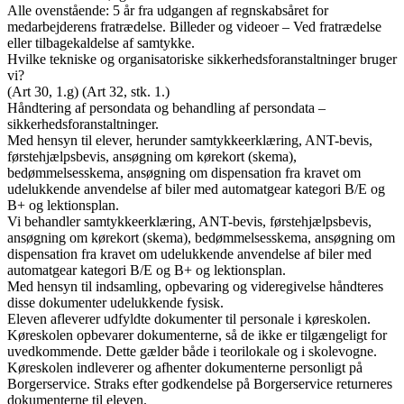
Alle ovenstående: 5 år fra udgangen af regnskabsåret for
medarbejderens fratrædelse. Billeder og videoer – Ved fratrædelse
eller tilbagekaldelse af samtykke.
Hvilke tekniske og organisatoriske sikkerhedsforanstaltninger bruger
vi?
(Art 30, 1.g) (Art 32, stk. 1.)
Håndtering af persondata og behandling af persondata –
sikkerhedsforanstaltninger.
Med hensyn til elever, herunder samtykkeerklæring, ANT-bevis,
førstehjælpsbevis, ansøgning om kørekort (skema),
bedømmelsesskema, ansøgning om dispensation fra kravet om
udelukkende anvendelse af biler med automatgear kategori B/E og
B+ og lektionsplan.
Vi behandler samtykkeerklæring, ANT-bevis, førstehjælpsbevis,
ansøgning om kørekort (skema), bedømmelsesskema, ansøgning om
dispensation fra kravet om udelukkende anvendelse af biler med
automatgear kategori B/E og B+ og lektionsplan.
Med hensyn til indsamling, opbevaring og videregivelse håndteres
disse dokumenter udelukkende fysisk.
Eleven afleverer udfyldte dokumenter til personale i køreskolen.
Køreskolen opbevarer dokumenterne, så de ikke er tilgængeligt for
uvedkommende. Dette gælder både i teorilokale og i skolevogne.
Køreskolen indleverer og afhenter dokumenterne personligt på
Borgerservice. Straks efter godkendelse på Borgerservice returneres
dokumenterne til eleven.