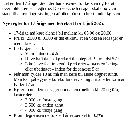
Det er den 17-årige fører, der har ansvaret for kørslen og for at
overholde færdselsreglerne. Den voksne ledsager skal dog være i
stand til at overtage styringen af bilen når som helst under kørslen.
Nye regler for 17-årige med kørekort fra 1. juli 2025:
17-årige må køre alene i bil mellem kl. 05.00 og 20.00.
Fra kl. 20.00 til 05.00 er det et krav, at en voksen ledsager er
med i bilen.
Ledsageren skal:
Være mindst 24 år
Have haft dansk kørekort til kategori B i mindst 5 år.
Ikke have fået frakendt kørekortet – hverken betinget
eller ubetinget – inden for de seneste 5 år.
Når man fylder 18 år, må man køre bil alene døgnet rundt.
Man kan påbegynde kørekortundervisning 3 måneder før man
fylder 17 år.
Kører man uden ledsager om natten (mellem kl. 20 og 05),
koster det:
3.000 kr. første gang
3.500 kr. anden gang
4.000 kr. tredje gang
Promillegrænsen de første 3 år er sænket til 0,2‰