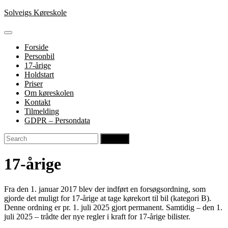
Skip
Solveigs Køreskole
to
content
Open
Button
Forside
Personbil
17-årige
Holdstart
Priser
Om køreskolen
Kontakt
Tilmelding
GDPR – Persondata
Close
Search
Button
for:
17-årige
Fra den 1. januar 2017 blev der indført en forsøgsordning, som
gjorde det muligt for 17-årige at tage kørekort til bil (kategori B).
Denne ordning er pr. 1. juli 2025 gjort permanent. Samtidig – den 1.
juli 2025 – trådte der nye regler i kraft for 17-årige bilister.