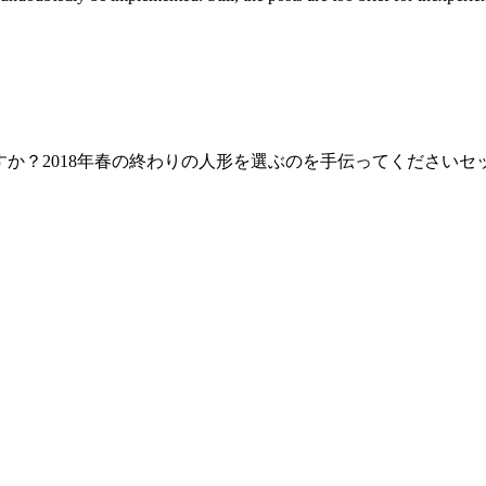
か？2018年春の終わりの人形を選ぶのを手伝ってくださいセ