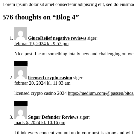
Lorem ipsum dolor sit amet consectetur adipiscing elit, sed do eiusmo
576 thoughts on “Blog 4”
GlucoRelief negative reviews
siger:
februar 19, 2024 kl. 9:57 pm
Nice post. I learn something totally new and challenging on we
Besvar
licensed crypto casino
siger:
februar 20, 2024 kl. 11:03 am
licensed crypto casino 2024
https://medium.com/@passeu/bitca
Besvar
Sugar Defender Reviews
siger:
marts 6, 2024 kl. 10:16 pm
I think every concept you put up in your post is strong and will