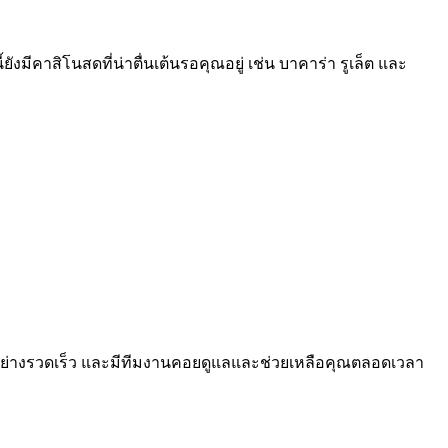
มีคาสิโนสดที่น่าตื่นเต้นรอคุณอยู่ เช่น บาคาร่า รูเล็ต และ
ย่างรวดเร็ว และมีทีมงานคอยดูแลและช่วยเหลือคุณตลอดเวลา