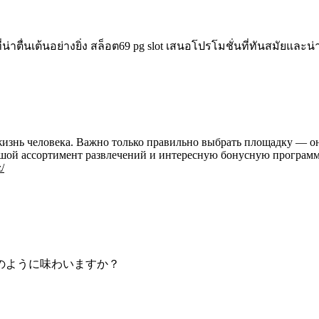
ี่น่าตื่นเต้นอย่างยิ่ง สล็อต69 pg slot เสนอโปรโมชั่นที่ทันสมัยและ
жизнь человека. Важно только правильно выбрать площадку — о
ьшой ассортимент развлечений и интересную бонусную програм
/
のように味わいますか？