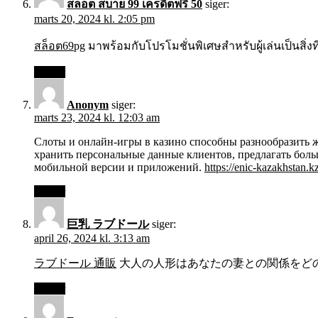
สล็อต สบาย 99 เครดิตฟรี 50
siger:
marts 20, 2024 kl. 2:05 pm
สล็อต69
pg มาพร้อมกับโปรโมชั่นพิเศษสำหรับผู้เล่นเป็นสิ่งท
Besvar
Anonym
siger:
marts 23, 2024 kl. 12:03 am
Слоты и онлайн-игры в казино способны разнообразить 
хранить персональные данные клиентов, предлагать бол
мобильной версии и приложений.
https://enic-kazakhstan.kz
Besvar
巨乳 ラブドール
siger:
april 26, 2024 kl. 3:13 am
ラブドール 通販
大人の人形はあなたの妻との関係をど
Besvar